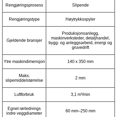
Rengjøringsprosess
Slipende
Rengjøringstype
Høytrykksspyler
Produksjonsanlegg,
maskinverksteder, detaljhandel,
Gjeldende bransjer
bygg- og anleggsarbeid, energi og
gruvedrift
Ytre maskindimensjon
140 x 350 mm
Maks.
2 mm
slipemiddelstørrelse
Luftforbruk
3,1 m³/min
Egnet rørlednings
60 mm–250 mm
indre veggdiameter