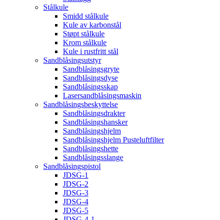
Stålkule
Smidd stålkule
Kule av karbonstål
Støpt stålkule
Krom stålkule
Kule i rustfritt stål
Sandblåsingsutstyr
Sandblåsingsgryte
Sandblåsingsdyse
Sandblåsingsskap
Lasersandblåsingsmaskin
Sandblåsingsbeskyttelse
Sandblåsingsdrakter
Sandblåsingshansker
Sandblåsingshjelm
Sandblåsingshjelm Pusteluftfilter
Sandblåsingshette
Sandblåsingsslange
Sandblåsingspistol
JDSG-1
JDSG-2
JDSG-3
JDSG-4
JDSG-5
JDSG-4-1