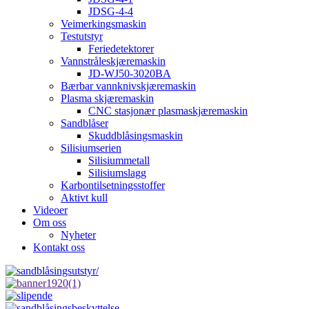
JDSG-4-4
Veimerkingsmaskin
Testutstyr
Feriedetektorer
Vannstråleskjæremaskin
JD-WJ50-3020BA
Bærbar vannknivskjæremaskin
Plasma skjæremaskin
CNC stasjonær plasmaskjæremaskin
Sandblåser
Skuddblåsingsmaskin
Silisiumserien
Silisiummetall
Silisiumslagg
Karbontilsetningsstoffer
Aktivt kull
Videoer
Om oss
Nyheter
Kontakt oss