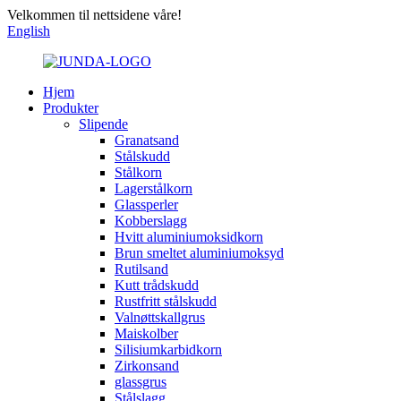
Velkommen til nettsidene våre!
English
Hjem
Produkter
Slipende
Granatsand
Stålskudd
Stålkorn
Lagerstålkorn
Glassperler
Kobberslagg
Hvitt aluminiumoksidkorn
Brun smeltet aluminiumoksyd
Rutilsand
Kutt trådskudd
Rustfritt stålskudd
Valnøttskallgrus
Maiskolber
Silisiumkarbidkorn
Zirkonsand
glassgrus
Stålslagg