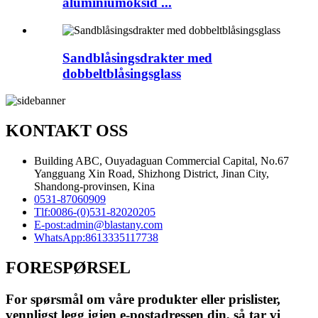
aluminiumoksid ...
Sandblåsingsdrakter med
dobbeltblåsingsglass
KONTAKT OSS
Building ABC, Ouyadaguan Commercial Capital, No.67
Yangguang Xin Road, Shizhong District, Jinan City,
Shandong-provinsen, Kina
0531-87060909
Tlf:
0086-(0)531-82020205
E-post:
admin@blastany.com
WhatsApp:
8613335117738
FORESPØRSEL
For spørsmål om våre produkter eller prislister,
vennligst legg igjen e-postadressen din, så tar vi