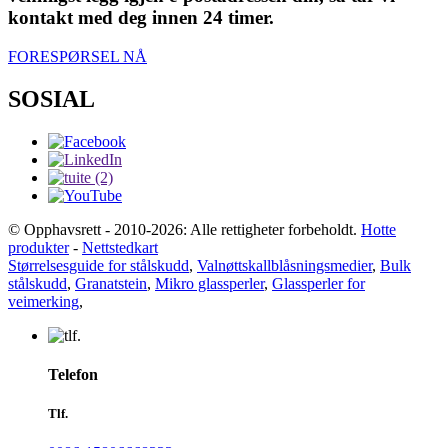
kontakt med deg innen 24 timer.
FORESPØRSEL NÅ
SOSIAL
© Opphavsrett - 2010-2026: Alle rettigheter forbeholdt.
Hotte
produkter
-
Nettstedkart
Størrelsesguide for stålskudd
,
Valnøttskallblåsningsmedier
,
Bulk
stålskudd
,
Granatstein
,
Mikro glassperler
,
Glassperler for
veimerking
,
Telefon
Tlf.