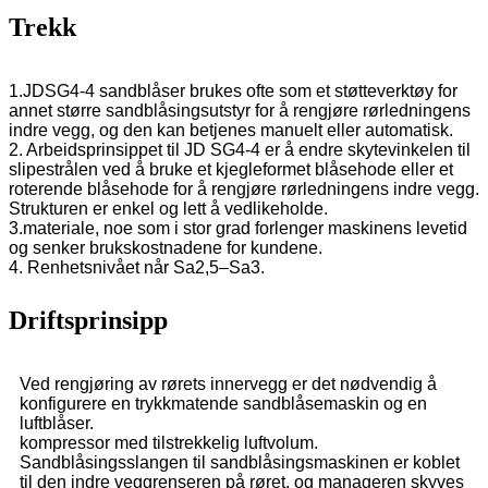
Trekk
1.JDSG4-4 sandblåser brukes ofte som et støtteverktøy for
annet større sandblåsingsutstyr for å rengjøre rørledningens
indre vegg, og den kan betjenes manuelt eller automatisk.
2. Arbeidsprinsippet til JD SG4-4 er å endre skytevinkelen til
slipestrålen ved å bruke et kjegleformet blåsehode eller et
roterende blåsehode for å rengjøre rørledningens indre vegg.
Strukturen er enkel og lett å vedlikeholde.
3.materiale, noe som i stor grad forlenger maskinens levetid
og senker brukskostnadene for kundene.
4. Renhetsnivået når Sa2,5–Sa3.
Driftsprinsipp
Ved rengjøring av rørets innervegg er det nødvendig å
konfigurere en trykkmatende sandblåsemaskin og en
luftblåser.
kompressor med tilstrekkelig luftvolum.
Sandblåsingsslangen til sandblåsingsmaskinen er koblet
til den indre veggrenseren på røret, og manageren skyves