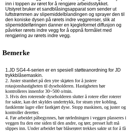
inn i toppen av røret for å rengjøre arbeidsstykket.
Utstyret bruker et sandblåsingsapparat som sender ut
luftstrømmen av slipemiddelblandingen og sprayer den til
den koniske dysen på rørets indre veggrenser, slik at
slipemiddelføringen danner en kjegleformet diffusjon og
påvirker rørets indre vegg for å oppnå formålet med
rengjøring av rørets indre vegg.
Bemerke
1.JD SG4-4-serien er en spesiell støtteanordning for JD
trykkblåsemaskin.
2. Juster stramhet på den ytre skjøten for å justere
rotasjonshastigheten til dyseholderen. Hastigheten bør
kontrolleres innenfor 30~500 o/min.
3. Hvis den roterende dyseholderen slutter å rotere eller roterer
for sakte, kan det skyldes undertrykk, for stram ytre kobling,
fastklemte lagre eller fastkjørt dyse. Stopp maskinen, og juster og
kontroller deretter.
4. Før arbeidet påbegynnes, bør rørledningen i veggen plasseres i
veggen fra den ene siden til den andre, og tørr, presset luft må
slippes inn. Under arbeidet bør blåserøret trekkes sakte ut for å få