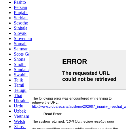
Pashto
Persian
Punjabi
Serbian
Sesotho
Sinhala
Slovak
Slovenian
Somali
Samoan
Scots Gaelic
Shona
Sindhi
Sundanese
Swahili
Tajik
Tamil
Telugu
Thai
Ukrainian
Urdu
Uzbek
Vietnamese
Welsh
Xhosa