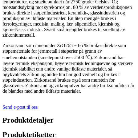
temperaturer, og smeltepunktet når 2750 grader Celsius. Og
motstandsdyktig mot syrekorrosjon. 80 % av verdensproduksjonen
brukes direkte i støperiindustrien, keramikk-, glassindustrien og
produksjon av ildfaste materialer. En liten mengde brukes i
ferrolegeringer, medisin, maling, lær, slipemidler, kjemisk og
kjernefysisk industri. Svært små mengder brukes til smelting av
zirkoniummetall.
Zirkonsand som inneholder ZrO265 ~ 66 % brukes direkte som
støpemateriale for jernmetall i støperier på grunn av
smeltemotstanden (smeltepunkt over 2500 ℃). Zirkonsand har
lavere termisk ekspansjon, høyere termisk ledningsevne og sterkere
kjemisk stabilitet enn andre vanlige ildfaste materialer, så
høykvalitets zirkon og andre lim har god vedheft og brukes i
støpeindustrien. Zirkonsand brukes også som murstein for
glassovner. Zirkonsand og zirkonpulver har andre bruksområder når
de blandes med andre ildfaste materialer.
Send e-post til oss
Produktdetaljer
Produktetiketter