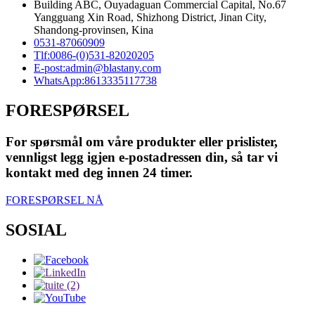
Building ABC, Ouyadaguan Commercial Capital, No.67
Yangguang Xin Road, Shizhong District, Jinan City,
Shandong-provinsen, Kina
0531-87060909
Tlf:
0086-(0)531-82020205
E-post:
admin@blastany.com
WhatsApp:
8613335117738
FORESPØRSEL
For spørsmål om våre produkter eller prislister,
vennligst legg igjen e-postadressen din, så tar vi
kontakt med deg innen 24 timer.
FORESPØRSEL NÅ
SOSIAL