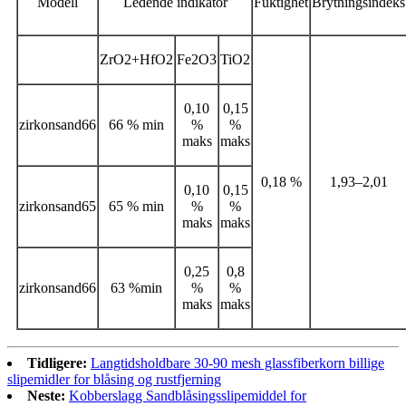
Modell
Ledende indikator
Fuktighet
Brytningsindeks
ZrO2+HfO2
Fe2O3
TiO2
0,10
0,15
zirkonsand66
66 % min
%
%
maks
maks
0,18 %
1,93–2,01
0,10
0,15
zirkonsand65
65 % min
%
%
maks
maks
0,25
0,8
zirkonsand66
63 %min
%
%
maks
maks
Tidligere:
Langtidsholdbare 30-90 mesh glassfiberkorn billige
slipemidler for blåsing og rustfjerning
Neste:
Kobberslagg Sandblåsingsslipemiddel for