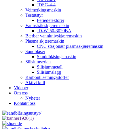
JDSG-4-4
Veimerkingsmaskin
Testutstyr
Feriedetektorer
Vannstråleskjæremaskin
JD-WJ50-3020BA
Bærbar vannknivskjæremaskin
Plasma skjæremaskin
CNC stasjonær plasmaskjæremaskin
Sandblåser
Skuddblåsingsmaskin
Silisiumserien
Silisiummetall
Silisiumslagg
Karbontilsetningsstoffer
Aktivt kull
Videoer
Om oss
Nyheter
Kontakt oss