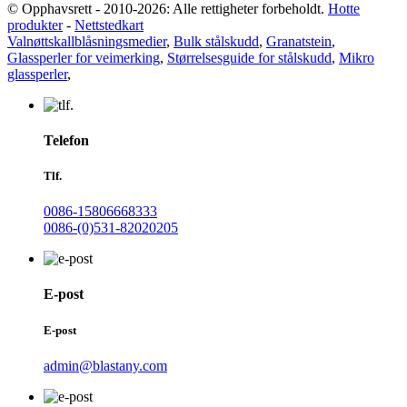
© Opphavsrett - 2010-2026: Alle rettigheter forbeholdt.
Hotte
produkter
-
Nettstedkart
Valnøttskallblåsningsmedier
,
Bulk stålskudd
,
Granatstein
,
Glassperler for veimerking
,
Størrelsesguide for stålskudd
,
Mikro
glassperler
,
Telefon
Tlf.
0086-15806668333
0086-(0)531-82020205
E-post
E-post
admin@blastany.com