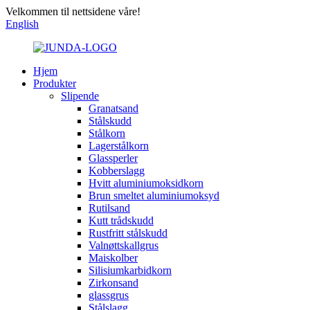
Velkommen til nettsidene våre!
English
Hjem
Produkter
Slipende
Granatsand
Stålskudd
Stålkorn
Lagerstålkorn
Glassperler
Kobberslagg
Hvitt aluminiumoksidkorn
Brun smeltet aluminiumoksyd
Rutilsand
Kutt trådskudd
Rustfritt stålskudd
Valnøttskallgrus
Maiskolber
Silisiumkarbidkorn
Zirkonsand
glassgrus
Stålslagg