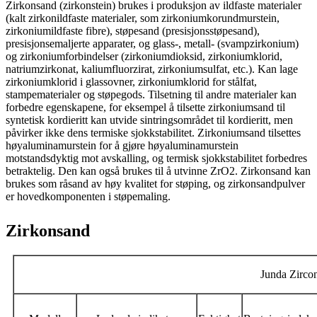
Zirkonsand (zirkonstein) brukes i produksjon av ildfaste materialer
(kalt zirkonildfaste materialer, som zirkoniumkorundmurstein,
zirkoniumildfaste fibre), støpesand (presisjonsstøpesand),
presisjonsemaljerte apparater, og glass-, metall- (svampzirkonium)
og zirkoniumforbindelser (zirkoniumdioksid, zirkoniumklorid,
natriumzirkonat, kaliumfluorzirat, zirkoniumsulfat, etc.). Kan lage
zirkoniumklorid i glassovner, zirkoniumklorid for stålfat,
stampematerialer og støpegods. Tilsetning til andre materialer kan
forbedre egenskapene, for eksempel å tilsette zirkoniumsand til
syntetisk kordieritt kan utvide sintringsområdet til kordieritt, men
påvirker ikke dens termiske sjokkstabilitet. Zirkoniumsand tilsettes
høyaluminamurstein for å gjøre høyaluminamurstein
motstandsdyktig mot avskalling, og termisk sjokkstabilitet forbedres
betraktelig. Den kan også brukes til å utvinne ZrO2. Zirkonsand kan
brukes som råsand av høy kvalitet for støping, og zirkonsandpulver
er hovedkomponenten i støpemaling.
Zirkonsand
Junda Zirco