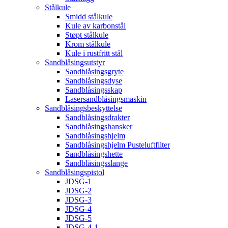
Stålkule
Smidd stålkule
Kule av karbonstål
Støpt stålkule
Krom stålkule
Kule i rustfritt stål
Sandblåsingsutstyr
Sandblåsingsgryte
Sandblåsingsdyse
Sandblåsingsskap
Lasersandblåsingsmaskin
Sandblåsingsbeskyttelse
Sandblåsingsdrakter
Sandblåsingshansker
Sandblåsingshjelm
Sandblåsingshjelm Pusteluftfilter
Sandblåsingshette
Sandblåsingsslange
Sandblåsingspistol
JDSG-1
JDSG-2
JDSG-3
JDSG-4
JDSG-5
JDSG-4-1