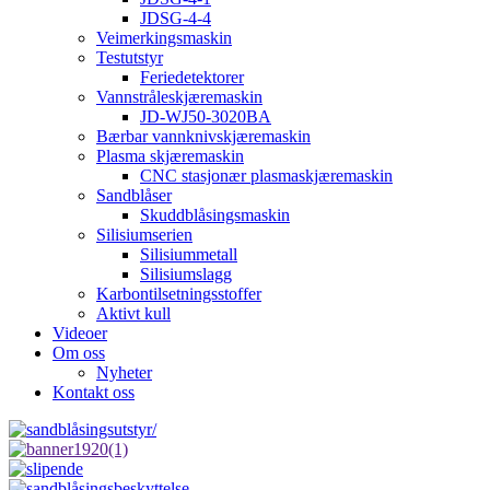
JDSG-4-4
Veimerkingsmaskin
Testutstyr
Feriedetektorer
Vannstråleskjæremaskin
JD-WJ50-3020BA
Bærbar vannknivskjæremaskin
Plasma skjæremaskin
CNC stasjonær plasmaskjæremaskin
Sandblåser
Skuddblåsingsmaskin
Silisiumserien
Silisiummetall
Silisiumslagg
Karbontilsetningsstoffer
Aktivt kull
Videoer
Om oss
Nyheter
Kontakt oss