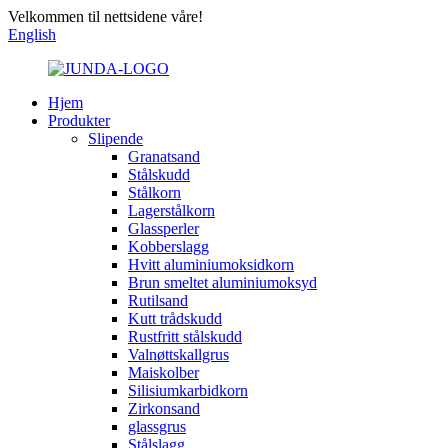
Velkommen til nettsidene våre!
English
Hjem
Produkter
Slipende
Granatsand
Stålskudd
Stålkorn
Lagerstålkorn
Glassperler
Kobberslagg
Hvitt aluminiumoksidkorn
Brun smeltet aluminiumoksyd
Rutilsand
Kutt trådskudd
Rustfritt stålskudd
Valnøttskallgrus
Maiskolber
Silisiumkarbidkorn
Zirkonsand
glassgrus
Stålslagg