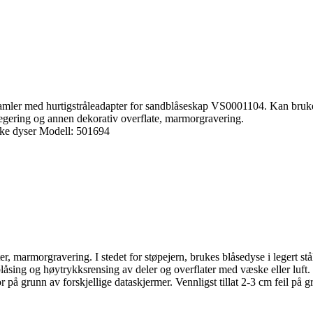
vsamler med hurtigstråleadapter for sandblåseskap VS0001104. Kan bruke
legering og annen dekorativ overflate, marmorgravering.
ke dyser Modell: 501694
r, marmorgravering. I stedet for støpejern, brukes blåsedyse i legert st
 blåsing og høytrykksrensing av deler og overflater med væske eller luft.
på grunn av forskjellige dataskjermer. Vennligst tillat 2-3 cm feil på 