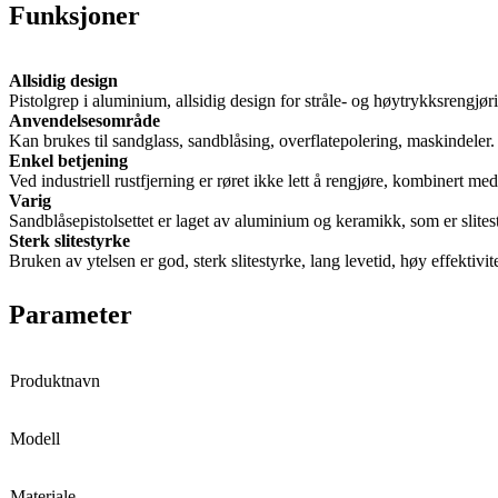
Funksjoner
Allsidig design
Pistolgrep i aluminium, allsidig design for stråle- og høytrykksrengjørin
Anvendelsesområde
Kan brukes til sandglass, sandblåsing, overflatepolering, maskindeler.
Enkel betjening
Ved industriell rustfjerning er røret ikke lett å rengjøre, kombinert me
Varig
Sandblåsepistolsettet er laget av aluminium og keramikk, som er slitest
Sterk slitestyrke
Bruken av ytelsen er god, sterk slitestyrke, lang levetid, høy effektivite
Parameter
Produktnavn
Modell
Materiale