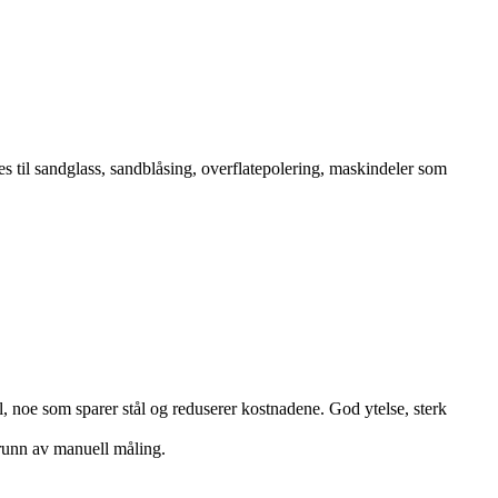
s til sandglass, sandblåsing, overflatepolering, maskindeler som
ål, noe som sparer stål og reduserer kostnadene. God ytelse, sterk
grunn av manuell måling.