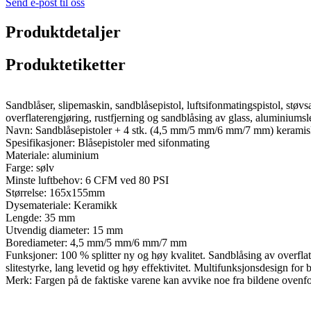
Send e-post til oss
Produktdetaljer
Produktetiketter
Sandblåser, slipemaskin, sandblåsepistol, luftsifonmatingspistol, stø
overflaterengjøring, rustfjerning og sandblåsing av glass, aluminiums
Navn: Sandblåsepistoler + 4 stk. (4,5 mm/5 mm/6 mm/7 mm) keramis
Spesifikasjoner: Blåsepistoler med sifonmating
Materiale: aluminium
Farge: sølv
Minste luftbehov: 6 CFM ved 80 PSI
Størrelse: 165x155mm
Dysemateriale: Keramikk
Lengde: 35 mm
Utvendig diameter: 15 mm
Borediameter: 4,5 mm/5 mm/6 mm/7 mm
Funksjoner: 100 % splitter ny og høy kvalitet. Sandblåsing av overflate
slitestyrke, lang levetid og høy effektivitet. Multifunksjonsdesign for
Merk: Fargen på de faktiske varene kan avvike noe fra bildene ovenfor 