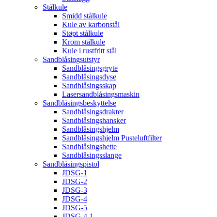
Stålkule
Smidd stålkule
Kule av karbonstål
Støpt stålkule
Krom stålkule
Kule i rustfritt stål
Sandblåsingsutstyr
Sandblåsingsgryte
Sandblåsingsdyse
Sandblåsingsskap
Lasersandblåsingsmaskin
Sandblåsingsbeskyttelse
Sandblåsingsdrakter
Sandblåsingshansker
Sandblåsingshjelm
Sandblåsingshjelm Pusteluftfilter
Sandblåsingshette
Sandblåsingsslange
Sandblåsingspistol
JDSG-1
JDSG-2
JDSG-3
JDSG-4
JDSG-5
JDSG-4-1