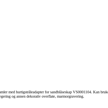
vsamler med hurtigstråleadapter for sandblåseskap VS0001104. Kan bruke
legering og annen dekorativ overflate, marmorgravering.