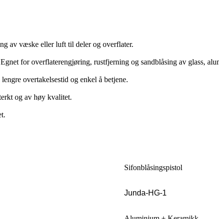
g av væske eller luft til deler og overflater.
 Egnet for overflaterengjøring, rustfjerning og sandblåsing av glass, a
d lengre overtakelsestid og enkel å betjene.
erkt og av høy kvalitet.
t.
Sifonblåsingspistol
Junda-HG-1
Aluminium + Keramikk