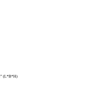
8” (L*B*H)